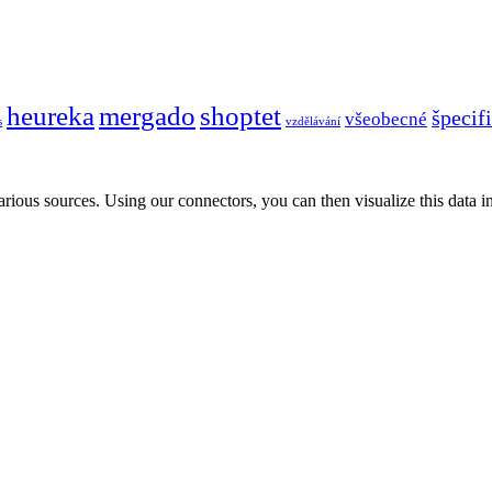
heureka
mergado
shoptet
špecif
všeobecné
s
vzdělávání
us sources. Using our connectors, you can then visualize this data i