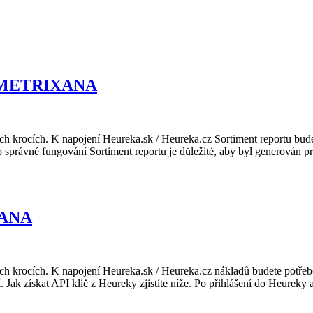
do METRIXANA
ocích. K napojení Heureka.sk / Heureka.cz Sortiment reportu budete
 správné fungování Sortiment reportu je důležité, aby byl generován
XANA
rocích. K napojení Heureka.sk / Heureka.cz nákladů budete potřebo
. Jak získat API klíč z Heureky zjistíte níže. Po přihlášení do Heureky