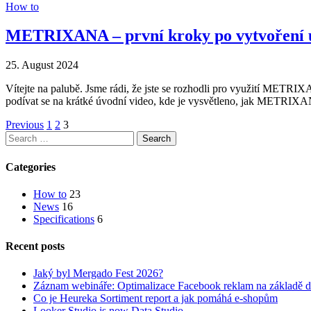
How to
METRIXANA – první kroky po vytvoření 
25. August 2024
Vítejte na palubě. Jsme rádi, že jste se rozhodli pro využití METRIX
podívat se na krátké úvodní video, kde je vysvětleno, jak METRI
Previous
1
2
3
Categories
How to
23
News
16
Specifications
6
Recent posts
Jaký byl Mergado Fest 2026?
Záznam webináře: Optimalizace Facebook reklam na základě d
Co je Heureka Sortiment report a jak pomáhá e-shopům
Looker Studio is now Data Studio