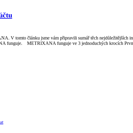
účtu
ANA. V tomto článku jsme vám připravili sumář těch nejdůležitějších i
XANA funguje. METRIXANA funguje ve 3 jednoduchých krocích Prvním 
at