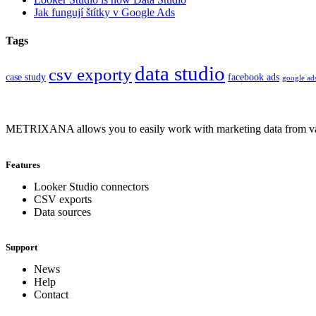
Jak fungují štítky v Google Ads
Tags
data studio
csv exporty
case study
facebook ads
google ad
METRIXANA allows you to easily work with marketing data from vario
Features
Looker Studio connectors
CSV exports
Data sources
Support
News
Help
Contact